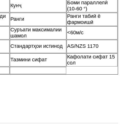
Боми параллелӣ
Кунҷ
(10-60 °)
оди
Ранги табиӣ ё
Ранги
фармоишӣ
Суръати максималии
<60м/с
шамол
Стандартҳои истинод
AS/NZS 1170
Кафолати сифат 15
Тазмини сифат
сол