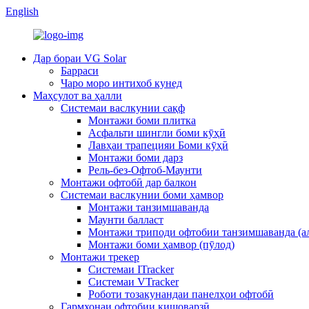
English
Дар бораи VG Solar
Барраси
Чаро моро интихоб кунед
Маҳсулот ва ҳалли
Системаи васлкунии сақф
Монтажи боми плитка
Асфальти шингли боми кӯҳӣ
Лавҳаи трапецияи Боми кӯҳӣ
Монтажи боми дарз
Рель-без-Офтоб-Маунти
Монтажи офтобӣ дар балкон
Системаи васлкунии боми ҳамвор
Монтажи танзимшаванда
Маунти балласт
Монтажи триподи офтобии танзимшаванда (
Монтажи боми ҳамвор (пӯлод)
Монтажи трекер
Системаи ITracker
Системаи VTracker
Роботи тозакунандаи панелҳои офтобӣ
Гармхонаи офтобии кишоварзӣ