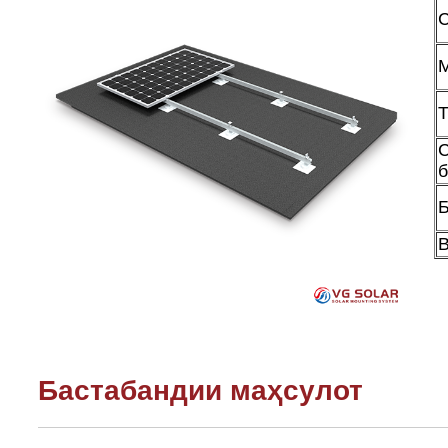
С
Т
С
Б
В
Бастабандии маҳсулот