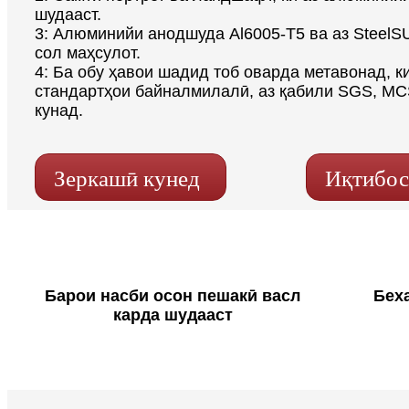
шудааст.
3: Алюминийи анодшуда Al6005-T5 ва аз SteelS
сол маҳсулот.
4: Ба обу ҳавои шадид тоб оварда метавонад, к
стандартҳои байналмилалӣ, аз қабили SGS, MC
кунад.
Зеркашӣ кунед
Иқтибос
Барои насби осон пешакӣ васл
Бех
карда шудааст