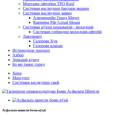
Монтажи офтобии TPO Roof
Системаи васлкунии бандари мошин
Системаи васлкунии замин
Алюминийи Гранд Маунт
Ramming Pile Groud Mount
Системаи кӯҳии кишоварзӣ - моҳидорӣ
Системаи гибридии моҳидорӣ-офтобӣ
Лавозимот
Галереяи Ҳук
Галереяи клапан
Истинодҳои лоиҳаҳо
Ахбор
Зеркашӣ кунед
Бо мо тамос гиред
Хона
Маҳсулот
Системаи васлкунии сақф
Асфальти шингли боми кӯҳӣ