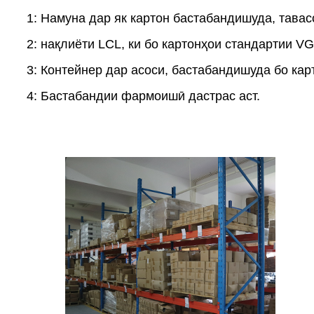
1: Намуна дар як картон бастабандишуда, тав
2: нақлиёти LCL, ки бо картонҳои стандартии VG
3: Контейнер дар асоси, бастабандишуда бо кар
4: Бастабандии фармоишӣ дастрас аст.