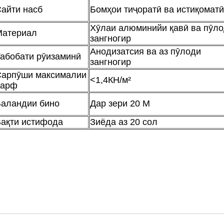
айти насб
Бомҳои тиҷоратӣ ва истиқоматӣ
Хӯлаи алюминийи қавӣ ва пӯл
Материал
зангногир
Анодизатсия ва аз пӯлоди
абобати рӯизаминӣ
зангногир
арпӯши максималии
<1,4КН/м²
барф
аландии бино
Дар зери 20 М
ақти истифода
Зиёда аз 20 сол