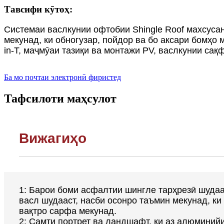
Тавсифи кӯтоҳ:
Системаи васлкунии офтобии Shingle Roof махсусан
мекунад, ки обногузар, пойдор ва бо аксари бомҳо 
in-T, маҷмӯаи тазиқи ва монтажи PV, васлкунии са
Ба мо почтаи электронӣ фиристед
Тафсилоти маҳсулот
Вижагиҳо
1: Барои боми асфалтии шингле тарҳрезӣ шудаас
васл шудааст, насби осонро таъмин мекунад, ки
вақтро сарфа мекунад.
2: Самти портрет ва ландшафт, ки аз алюминий