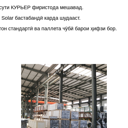
ассути КУРЬЕР фиристода мешавад.
 Solar бастабандӣ карда шудааст.
тон стандартӣ ва паллета чӯбӣ барои ҳифзи бор.