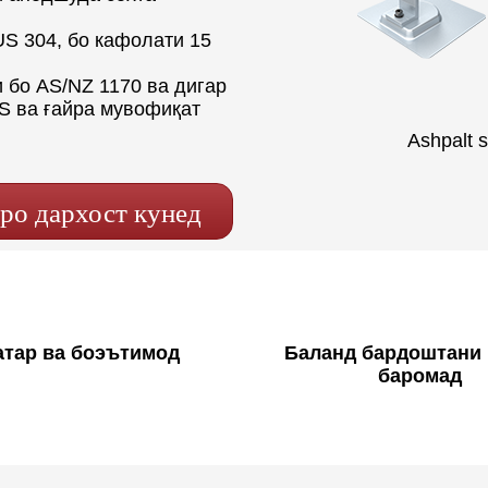
US 304, бо кафолати 15
и бо AS/NZ 1170 ва дигар
S ва ғайра мувофиқат
Ashpalt 
ро дархост кунед
атар ва боэътимод
Баланд бардоштани 
баромад