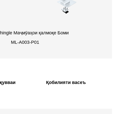
shingle Маҷмӯаҳои қалмоқе Боми
ML-A003-P01
қувваи
Қобилияти васеъ