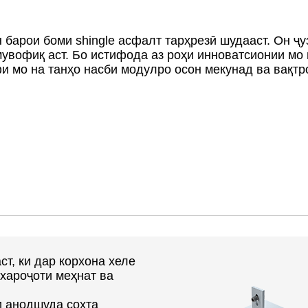
 барои боми shingle асфалт тарҳрезӣ шудааст. Он ҷ
мувофиқ аст. Бо истифода аз роҳи инноватсионии мо в
қфи мо на танҳо насби модулро осон мекунад ва вақт
т, ки дар корхона хеле
 хароҷоти меҳнат ва
и анодшуда сохта