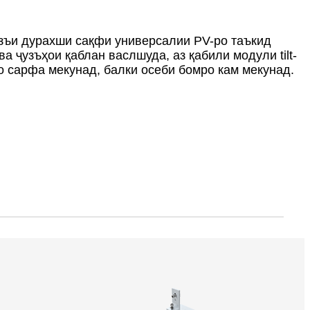
узъи дурахши сақфи универсалии PV-ро таъкид
а ҷузъҳои қаблан васлшуда, аз қабили модули tilt-
ро сарфа мекунад, балки осеби бомро кам мекунад.