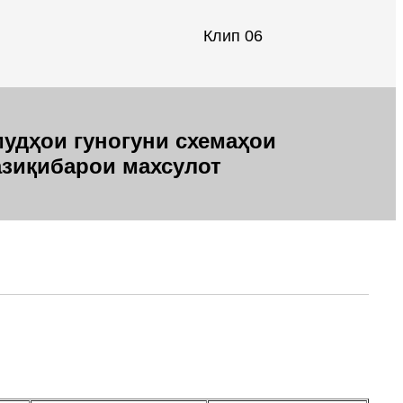
Клип 06
удҳои гуногуни схемаҳои
азиқи
барои махсулот