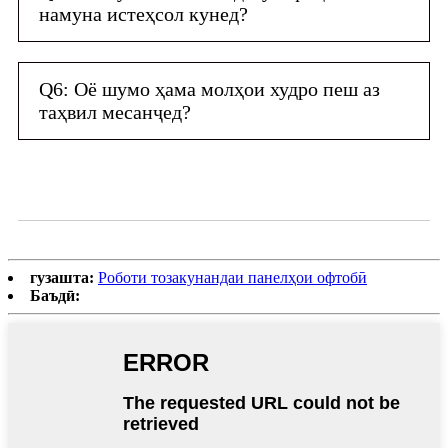
намуна истеҳсол кунед?
Q6: Оё шумо ҳама молҳои худро пеш аз
таҳвил месанҷед?
гузашта:
Роботи тозакунандаи панелҳои офтобӣ
Баъдӣ: