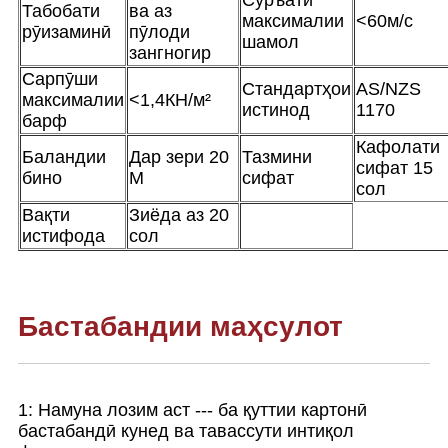
Суръати
Табобати
ва аз
максималии
<60м/с
рӯизаминӣ
пӯлоди
шамол
зангногир
Сарпӯши
Стандартҳои
AS/NZS
максималии
<1,4КН/м²
истинод
1170
барф
Кафолати
Баландии
Дар зери 20
Тазмини
сифат 15
бино
М
сифат
сол
Вақти
Зиёда аз 20
истифода
сол
Бастабандии маҳсулот
1: Намуна лозим аст --- ба қуттии картонӣ
бастабандӣ кунед ва тавассути интиқол