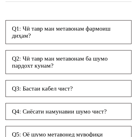
Q1: Чӣ тавр ман метавонам фармоиш
диҳам?
Q2: Чӣ тавр ман метавонам ба шумо
пардохт кунам?
Q3: Бастаи кабел чист?
Q4: Сиёсати намунавии шумо чист?
Q5: Оё шумо метавонед мувофиқи