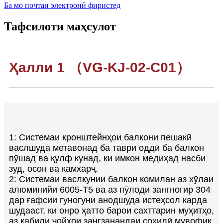
Ба мо почтаи электронӣ фиристед
Тафсилоти маҳсулот
Ҳалли 1 （VG-KJ-02-C01）
1: Системаи кронштейнҳои балкони пешакӣ
васлшуда метавонад ба таври оддӣ ба балкон
пӯшад ва қулф кунад, ки имкон медиҳад насби
зуд, осон ва камхарҷ.
2: Системаи васлкунии балкон комилан аз хӯлаи
алюминийи 6005-T5 ва аз пӯлоди зангногир 304
дар ғафсии гуногуни анодшуда истеҳсол карда
шудааст, ки онро ҳатто барои сахттарин муҳитҳо,
аз қабили ҷойҳои зангзанандаи соҳилӣ мувофиқ