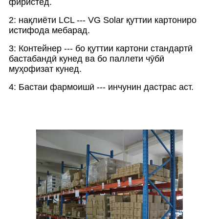
фиристед.
2: нақлиёти LCL --- VG Solar қуттии картониро
истифода мебарад.
3: Контейнер --- бо қуттии картони стандартӣ
бастабандӣ кунед ва бо паллети чӯбӣ
муҳофизат кунед.
4: Бастаи фармоишӣ --- инчунин дастрас аст.