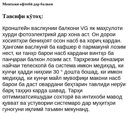
Монтажи офтобӣ дар балкон
Тавсифи кӯтоҳ:
Кронштейн васлкунии балкони VG як маҳсулоти
хурди фотоэлектрикӣ дар хона аст. Он дорои
хосиятҳои бениҳоят осон насб ва хориҷ кардан.
Ҳангоми васлкунӣ ба кафшер ё пармакунӣ лозим
нест, ки танҳо барои насб кардани винтҳо ба
панҷараи балкон лозим аст. Тарҳрезии беназири
найчаи телескопӣ ба система имкон медиҳад, ки
кунҷи ҳадди ниҳоии 30 ° дошта бошад, ки имкон
медиҳад, ки кунҷи майл мувофиқи макони насб
барои ба даст овардани беҳтарин тавлиди нерӯи
барқ ​​​​таҳҳиз карда шавад. Тарҳи
оптимизатсияшудаи сохторӣ ва интихоби мавод
қувват ва устувории системаро дар муҳитҳои
гуногуни иқлимӣ таъмин мекунанд.