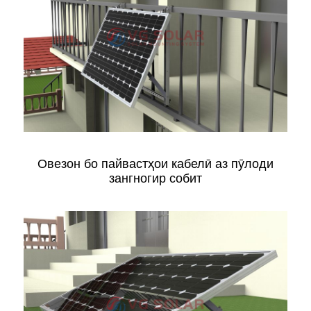
Овезон бо пайвастҳои кабелӣ аз пӯлоди
зангногир собит