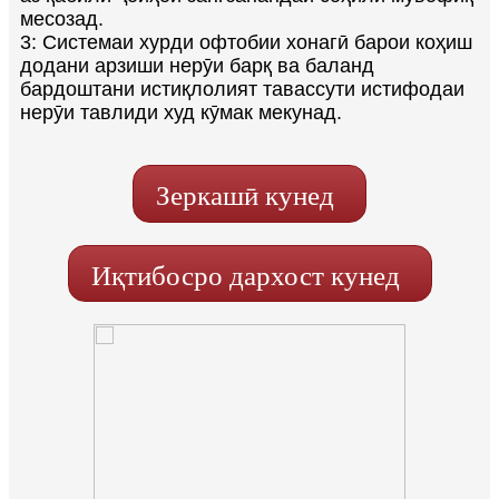
месозад.
3: Системаи хурди офтобии хонагӣ барои коҳиш
додани арзиши нерӯи барқ ​​​​ва баланд
бардоштани истиқлолият тавассути истифодаи
нерӯи тавлиди худ кӯмак мекунад.
Зеркашӣ кунед
Иқтибосро дархост кунед