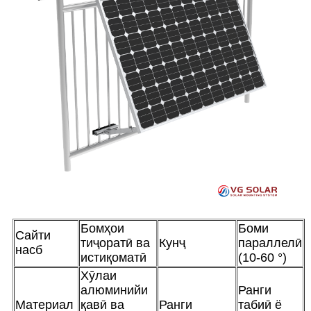
Бомҳои
Боми
Сайти
тиҷоратӣ ва
Кунҷ
параллелӣ
насб
истиқоматӣ
(10-60 °)
Хӯлаи
алюминийи
Ранги
Материал
қавӣ ва
Ранги
табиӣ ё