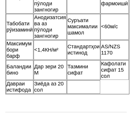
пӯлоди
фармоишӣ
зангногир
Анодизатсия
Суръати
Табобати
ва аз
максималии
<60м/с
рӯизаминӣ
пӯлоди
шамол
зангногир
Максимум
Стандартҳои
AS/NZS
бори
<1,4КН/м²
истинод
1170
барф
Кафолати
Баландии
Дар зери 20
Тазмини
сифат 15
бино
М
сифат
сол
Давраи
Зиёда аз 20
истифода
сол