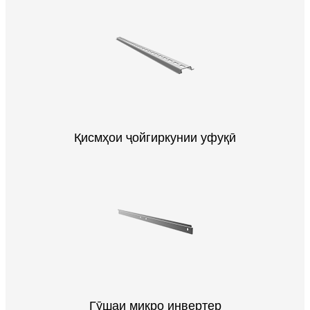
Қисмҳои ҷойгиркунии уфуқӣ
Гӯшаи микро инвертер