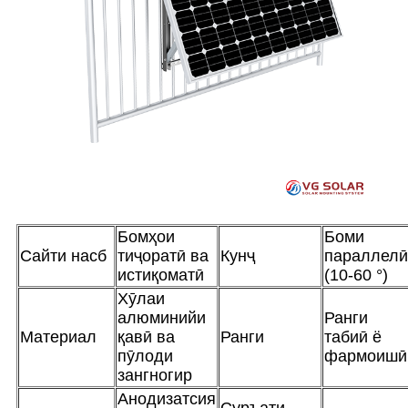
Бомҳои
Боми
Сайти насб
тиҷоратӣ ва
Кунҷ
параллелӣ
истиқоматӣ
(10-60 °)
Хӯлаи
алюминийи
Ранги
Материал
қавӣ ва
Ранги
табиӣ ё
пӯлоди
фармоишӣ
зангногир
Анодизатсия