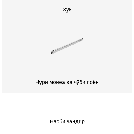
Ҳук
Нури монеа ва чӯби поён
Насби чандир