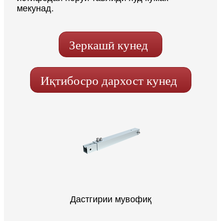
мекунад.
Зеркашӣ кунед
Иқтибосро дархост кунед
Дастгирии мувофиқ