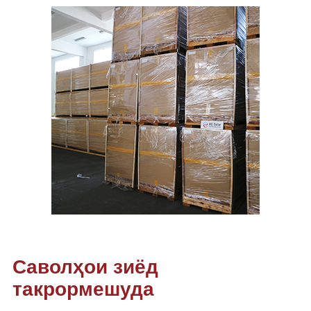
Саволҳои зиёд
такрормешуда