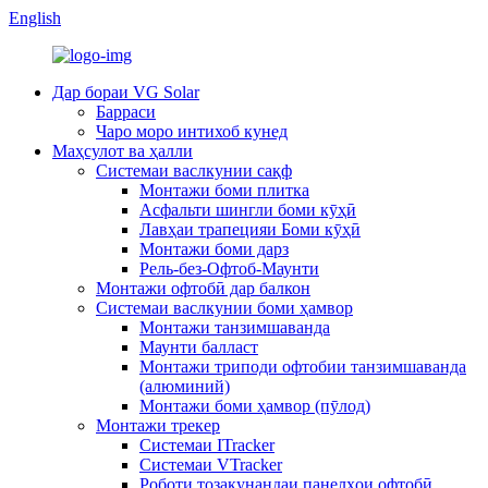
English
Дар бораи VG Solar
Барраси
Чаро моро интихоб кунед
Маҳсулот ва ҳалли
Системаи васлкунии сақф
Монтажи боми плитка
Асфальти шингли боми кӯҳӣ
Лавҳаи трапецияи Боми кӯҳӣ
Монтажи боми дарз
Рель-без-Офтоб-Маунти
Монтажи офтобӣ дар балкон
Системаи васлкунии боми ҳамвор
Монтажи танзимшаванда
Маунти балласт
Монтажи триподи офтобии танзимшаванда
(алюминий)
Монтажи боми ҳамвор (пӯлод)
Монтажи трекер
Системаи ITracker
Системаи VTracker
Роботи тозакунандаи панелҳои офтобӣ