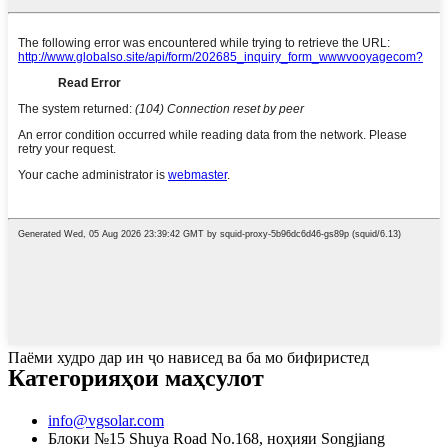
Паёми худро дар ин ҷо нависед ва ба мо бифиристед
Категорияҳои маҳсулот
info@vgsolar.com
Блоки №15 Shuya Road No.168, ноҳияи Songjiang