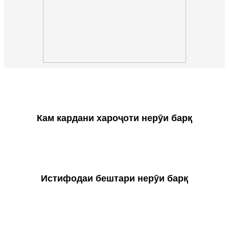
Кам кардани хароҷоти нерӯи барқ
Истифодаи бештари нерӯи барқ