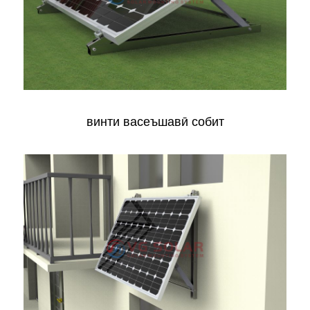
винти васеъшавӣ собит