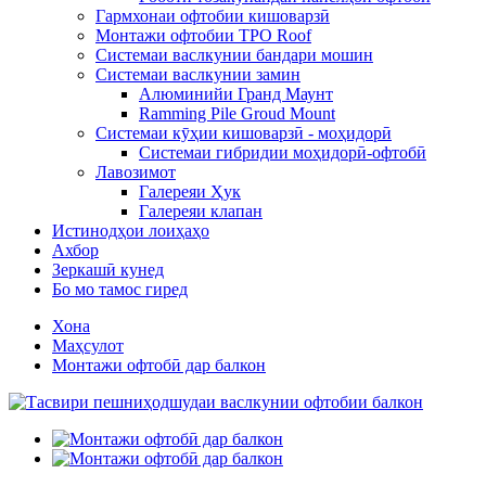
Гармхонаи офтобии кишоварзӣ
Монтажи офтобии TPO Roof
Системаи васлкунии бандари мошин
Системаи васлкунии замин
Алюминийи Гранд Маунт
Ramming Pile Groud Mount
Системаи кӯҳии кишоварзӣ - моҳидорӣ
Системаи гибридии моҳидорӣ-офтобӣ
Лавозимот
Галереяи Ҳук
Галереяи клапан
Истинодҳои лоиҳаҳо
Ахбор
Зеркашӣ кунед
Бо мо тамос гиред
Хона
Маҳсулот
Монтажи офтобӣ дар балкон