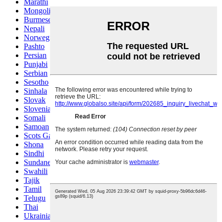
Marathi
Mongolian
Burmese
Nepali
Norwegian
Pashto
Persian
Punjabi
Serbian
Sesotho
Sinhala
Slovak
Slovenian
Somali
Samoan
Scots Gaelic
Shona
Sindhi
Sundanese
Swahili
Tajik
Tamil
Telugu
Thai
Ukrainian