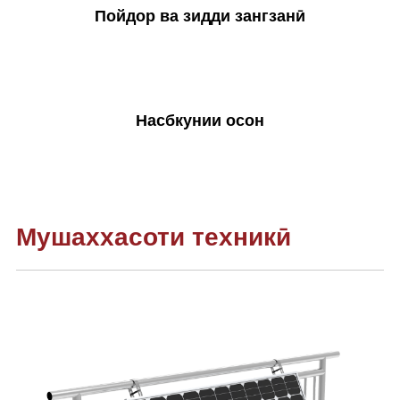
Пойдор ва зидди зангзанӣ
Насбкунии осон
Мушаххасоти техникӣ