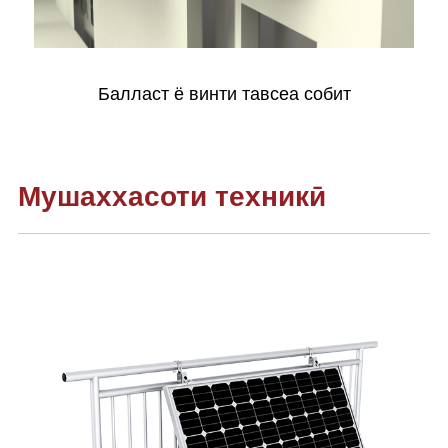
Балласт ё винти тавсеа собит
Мушаххасоти техникӣ