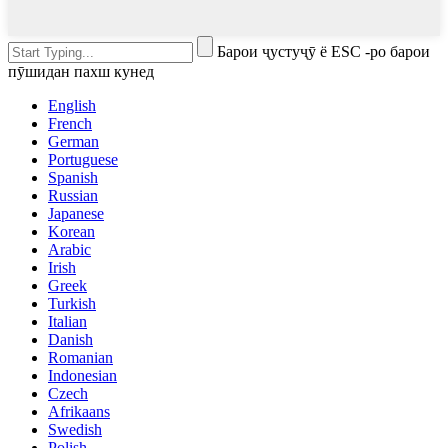
Барои ҷустуҷӯ ё ESC -ро барои
пӯшидан пахш кунед
English
French
German
Portuguese
Spanish
Russian
Japanese
Korean
Arabic
Irish
Greek
Turkish
Italian
Danish
Romanian
Indonesian
Czech
Afrikaans
Swedish
Polish