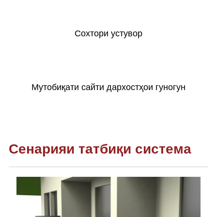
Сохтори устувор
Мутобиқати сайти дархостҳои гуногун
Сенарияи татбиқи система