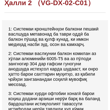
Ҳалли 2 （VG-DX-02-C01）
1: Системаи кронштейнҳои балкони пешакӣ
васлшуда метавонад ба таври оддӣ ба
балкон пӯшад ва қулф кунад, ки имкон
медиҳад насби зуд, осон ва камхарҷ.
2: Системаи васлкунии балкон комилан аз
хӯлаи алюминийи 6005-T5 ва аз пӯлоди
зангногир 304 дар ғафсии гуногуни
анодшуда истеҳсол карда шудааст, ки онро
ҳатто барои сахттарин муҳитҳо, аз қабили
ҷойҳои зангзанандаи соҳилӣ мувофиқ
месозад.
3: Системаи хурди офтобии хонагӣ барои
коҳиш додани арзиши нерӯи барқ ​​​​ва баланд
бардоштани истиқлолият тавассути
истифодаи нерӯи тавлиди худ кӯмак