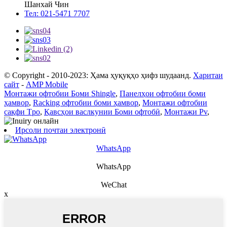
Шанхай Чин
Тел: 021-5471 7707
© Copyright - 2010-2023: Ҳама ҳуқуқҳо ҳифз шудаанд.
Харитаи
сайт
-
AMP Mobile
Монтажи офтобии Боми Shingle
,
Панелҳои офтобии боми
ҳамвор
,
Racking офтобии боми ҳамвор
,
Монтажи офтобии
сақфи Tpo
,
Қавсҳои васлкунии Боми офтобӣ
,
Монтажи Pv
,
Ирсоли почтаи электронӣ
WhatsApp
WhatsApp
WeChat
x