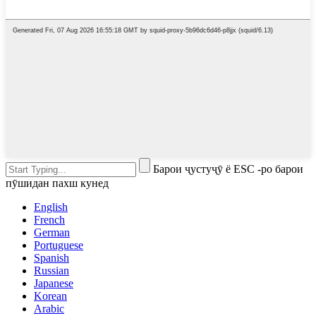
Барои ҷустуҷӯ ё ESC -ро барои
пӯшидан пахш кунед
English
French
German
Portuguese
Spanish
Russian
Japanese
Korean
Arabic