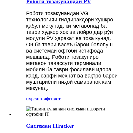
Роботи тозакунандаи PV
Роботи тозакунандаи VG
технологияи ғилдиракдори хушкро
қабул мекунад, ки метавонад ба
таври худкор хок ва лойро дар рӯи
модули PV ҳаракат ва тоза кунад.
Он ба таври васеъ барои болопӯш
ва системаи офтобӣ истифода
мешавад. Роботи тозакуниро
метавон тавассути терминали
мобилӣ ба таври фосилавӣ идора
кард, сарфи меҳнат ва вақтро барои
муштариёни ниҳоӣ самаранок кам
мекунад.
пурсиш
тафсилот
Системаи ITracker