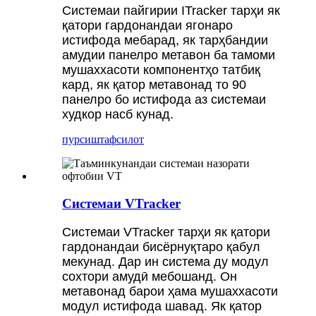
Системаи пайгирии ITracker тарҳи як
қатори гардонандаи ягонаро
истифода мебарад, як тарҳбандии
амудии панелро метавон ба тамоми
мушаххасоти компонентҳо татбиқ
кард, як қатор метавонад то 90
панелро бо истифода аз системаи
худкор насб кунад.
пурсиш
тафсилот
Системаи VTracker
Системаи VTracker тарҳи як қатори
гардонандаи бисёрнуқтаро қабул
мекунад. Дар ин система ду модул
сохтори амудӣ мебошанд. Он
метавонад барои ҳама мушаххасоти
модул истифода шавад. Як қатор