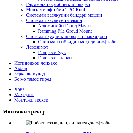
Гармхонаи офтобии кишоварзӣ
Монтажи офтобии TPO Roof
Системаи васлкунии бандари мошин
Системаи васлкунии замин
Алюминийи Гранд Маунт
Ramming Pile Groud Mount
Системаи кӯҳии кишоварзӣ - моҳидорӣ
Системаи гибридии моҳидорӣ-офтобӣ
Лавозимот
Галереяи Ҳук
Галереяи клапан
Истинодҳои лоиҳаҳо
Ахбор
Зеркашӣ кунед
Бо мо тамос гиред
Хона
Маҳсулот
Монтажи трекер
Монтажи трекер