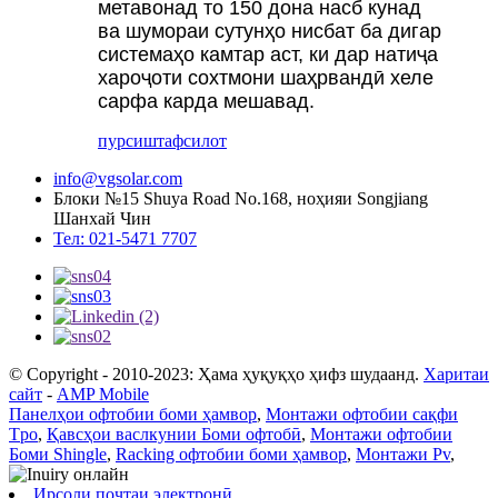
метавонад то 150 дона насб кунад
ва шумораи сутунҳо нисбат ба дигар
системаҳо камтар аст, ки дар натиҷа
хароҷоти сохтмони шаҳрвандӣ хеле
сарфа карда мешавад.
пурсиш
тафсилот
info@vgsolar.com
Блоки №15 Shuya Road No.168, ноҳияи Songjiang
Шанхай Чин
Тел: 021-5471 7707
© Copyright - 2010-2023: Ҳама ҳуқуқҳо ҳифз шудаанд.
Харитаи
сайт
-
AMP Mobile
Панелҳои офтобии боми ҳамвор
,
Монтажи офтобии сақфи
Tpo
,
Қавсҳои васлкунии Боми офтобӣ
,
Монтажи офтобии
Боми Shingle
,
Racking офтобии боми ҳамвор
,
Монтажи Pv
,
Ирсоли почтаи электронӣ