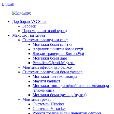
English
Дар бораи VG Solar
Барраси
Чаро моро интихоб кунед
Маҳсулот ва ҳалли
Системаи васлкунии сақф
Монтажи боми плитка
Асфальти шингли боми кӯҳӣ
Лавҳаи трапецияи Боми кӯҳӣ
Монтажи боми дарз
Рель-без-Офтоб-Маунти
Монтажи офтобӣ дар балкон
Системаи васлкунии боми ҳамвор
Монтажи танзимшаванда
Маунти балласт
Монтажи триподи офтобии танзимшаванда
(алюминий)
Монтажи боми ҳамвор (пӯлод)
Монтажи трекер
Системаи ITracker
Системаи VTracker
Роботи тозакунандаи панелҳои офтобӣ